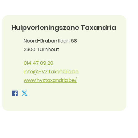
Contact
Hulpverleningszone Taxandria
Adres
Noord-Brabantlaan 68
,
2300
Turnhout
Tel.
014 47 09 20
E-mail
info
@
HVZTaxandria.be
Website
www.hvztaxandria.be/
Facebook Hulpverleningszone Taxandria
Twitter Hulpverleningszone Taxandria