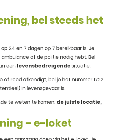
ning, bel steeds het
op 24 en 7 dagen op 7 bereikbaar is. Je
 ambulance of de politie nodig hebt. Bel
 van een
levensbedreigende
situatie.
e of rood afkondigt, bel je het nummer 1722
entieel) in levensgevaar is.
ende te weten te komen:
de juiste locatie,
ning – e-loket
je een aanvraag doen via het e-loket. Je