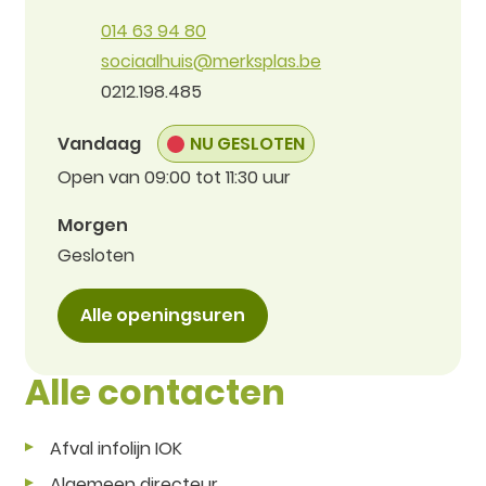
Tel.
014 63 94 80
E-mail
sociaalhuis
@
merksplas.be
Ondernemingsnummer
0212.198.485
Vandaag
NU GESLOTEN
Open van
09:00
tot
11:30
uur
Morgen
Gesloten
Sociaal Huis
Alle openingsuren
Alle contacten
Afval infolijn IOK
Algemeen directeur