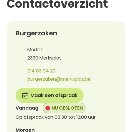
Contactoverzicht
Populair
Contact
Burgerzaken
Adres
Markt 1
,
2330
Merksplas
Tel.
014 63 94 20
E-mail
burgerzaken
@
merksplas.be
Maak een afspraak
Vandaag
NU GESLOTEN
Op afspraak van
08:30
tot
12:00
uur
Morgen