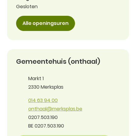
Gesloten
Burgerzaken
Alle openingsuren
Contact
Gemeentehuis (onthaal)
Adres
Markt 1
,
2330
Merksplas
Tel.
014 63 94 00
E-mail
onthaal
@
merksplas.be
Ondernemingsnummer
0207.503.190
BTW nr.
BE 0207.503.190