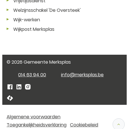
Vrijetijdsdienst
Welzijnsschakel 'De Oversteek'
Wijk-werken
Wijkpost Merksplas
© 2026
Gemeente Merksplas
Tel.
E-mail
014 63 94 00
info
@
merksplas.be
Facebook Gemeente Merksplas
Linkedin Gemeente Merksplas
Instagram Gemeente Merksplas
LCP nv 2026 ©
Algemene voorwaarden
Toegankelijkheidsverklaring
Cookiebeleid
Naar