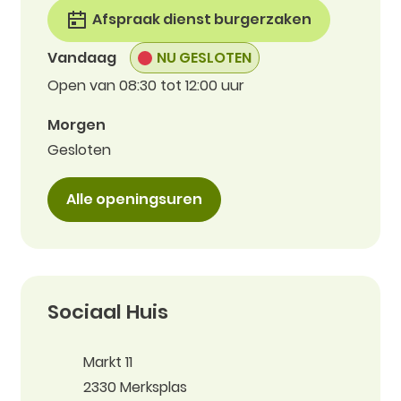
Afspraak dienst burgerzaken
Vandaag
NU GESLOTEN
Open van
08:30
tot
12:00
uur
Morgen
Gesloten
Gemeentehuis (onthaal)
Alle openingsuren
Contact
Sociaal Huis
Adres
Markt 11
,
2330
Merksplas