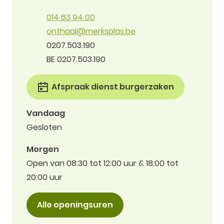
Tel.
014 63 94 00
E-mail
onthaal
@
merksplas.be
Ondernemingsnummer
0207.503.190
BTW nr.
BE 0207.503.190
Afspraak dienst burgerzaken
Vandaag
Gesloten
Morgen
Open van
08:30
tot
12:00
uur
&
18:00
tot
20:00
uur
Gemeentehuis (onthaal)
Alle openingsuren